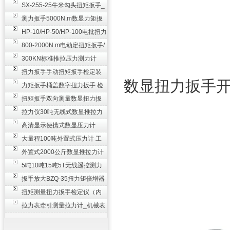
SX-255-25牛米勾头扭矩扳手_
螺栓紧固扭力扳手
测力扳手5000N.m数显力矩扳
手 非标扭力扳手工业级
HP-10/HP-50/HP-100电批扭力
测试仪,测量仪
800-2000N.m电动定扭矩扳手/
扭矩电动扳手
300KN标准推拉压力测力计
_0.3级数显压力仪
扭力扳手手动扭矩扳手检定装
数显扭力扳手
置 50-100N扳手测量仪器
力矩扳手桶盖数字扭力扳手 检
测瓶盖拧紧扭矩工具
扭矩扳手双向测量数显扭力扳
手 2000N,m力矩扳手价格
拉力仪30吨无线式数显推拉力
计 数字显示测力计80T
高清显示便携式数显压力计
300N500n_手持电子测力计
大量程100吨外置式压力计 工
业用数显测力计价格
外置式2000公斤数显推拉力计
_数字拉力压力测试仪
5吨10吨15吨5T无线遥控测力
计_带遥控电子拉力计数显式
扳手放大BZQ-35扭力矩倍增器
_3500牛米扭力倍力器仪
扭矩测量扭力扳手检定仪（内
置打印） 扭矩检验仪器
拉力表牵引测量拉力计_机械表
盘式测力计60T价格