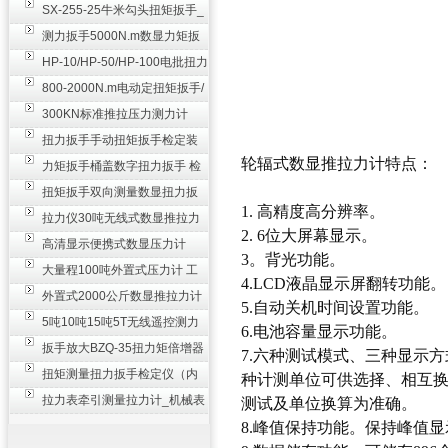
SX-255-25牛米勾头扭矩扳手_
螺栓紧固扭力扳手
测力扳手5000N.m数显力矩扳
手 非标扭力扳手工业级
HP-10/HP-50/HP-100电批扭力
测试仪,测量仪
800-2000N.m电动定扭矩扳手/
扭矩电动扳手
300KN标准推拉压力测力计
_0.3级数显压力仪
扭力扳手手动扭矩扳手检定装
轮辐式数显推拉力计
特点：
置 50-100N扳手测量仪器
力矩扳手桶盖数字扭力扳手 检
测瓶盖拧紧扭矩工具
扭矩扳手双向测量数显扭力扳
1. 高精度高分辨率。
手 2000N,m力矩扳手价格
拉力仪30吨无线式数显推拉力
2. 6位大屏幕显示。
计 数字显示测力计80T
高清显示便携式数显压力计
3。背光功能。
300N500n_手持电子测力计
大量程100吨外置式压力计 工
4.LCD液晶显示屏翻转功能。
业用数显测力计价格
外置式2000公斤数显推拉力计
5.自动关机时间设置功能。
_数字拉力压力测试仪
5吨10吨15吨5T无线遥控测力
6.电池容量显示功能。
计_带遥控电子拉力计数显式
扳手放大BZQ-35扭力矩倍增器
7.六种测试模式、三种显示方
_3500牛米扭力倍力器仪
扭矩测量扭力扳手检定仪（内
种计测单位可供选择、相互
置打印） 扭矩检验仪器
拉力表牵引测量拉力计_机械表
测试及单位换算为准确。
盘式测力计60T价格
8.峰值保持功能。保持峰值显