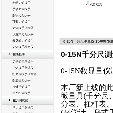
电动力矩扳手
点击放大
手动力矩扳手
数字力矩扳手
可调力矩扳手
力矩扳手倍增器
预置式力矩扳手
表盘式力矩扳手
0-15N千分尺测量仪 15牛数
力矩扳手检定仪
0-15N千分尺
扭矩扳手
定扭矩电动扳手
扭矩扳手测试仪
0-15N数显量
扭力矩扳手倍增器
数显扭矩扳手
本厂新上线的
指针扭矩扳手
国产扭矩扳手
微量具(千分尺
扭力测试仪
分表、杠杆表、
扭力扳手测试仪
(光学计、乌式