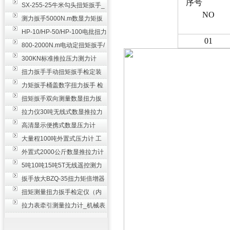
序
SX-255-25牛米勾头扭矩扳手_
NO
螺栓紧固扭力扳手
测力扳手5000N.m数显力矩扳
手 非标扭力扳手工业级
HP-10/HP-50/HP-100电批扭力
01
测试仪,测量仪
800-2000N.m电动定扭矩扳手/
扭矩电动扳手
300KN标准推拉压力测力计
_0.3级数显压力仪
扭力扳手手动扭矩扳手检定装
置 50-100N扳手测量仪器
力矩扳手桶盖数字扭力扳手 检
测瓶盖拧紧扭矩工具
扭矩扳手双向测量数显扭力扳
手 2000N,m力矩扳手价格
拉力仪30吨无线式数显推拉力
计 数字显示测力计80T
高清显示便携式数显压力计
300N500n_手持电子测力计
大量程100吨外置式压力计 工
业用数显测力计价格
外置式2000公斤数显推拉力计
_数字拉力压力测试仪
5吨10吨15吨5T无线遥控测力
计_带遥控电子拉力计数显式
扳手放大BZQ-35扭力矩倍增器
_3500牛米扭力倍力器仪
扭矩测量扭力扳手检定仪（内
置打印） 扭矩检验仪器
拉力表牵引测量拉力计_机械表
盘式测力计60T价格