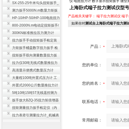
仪
电批扭力计
数字显示扭矩扳手
微型
SX-255-25牛米勾头扭矩扳手_
上海卧式端子拉力测试仪型号50
螺栓紧固扭力扳手
测力扳手5000N.m数显力矩扳
产品相关关键字：
端子拉力测试仪
端子
手 非标扭力扳手工业级
HP-10/HP-50/HP-100电批扭力
如果你对
测试台上海卧式端子拉力测试仪型
测试仪,测量仪
800-2000N.m电动定扭矩扳手/
扭矩电动扳手
300KN标准推拉压力测力计
_0.3级数显压力仪
扭力扳手手动扭矩扳手检定装
产品：
置 50-100N扳手测量仪器
力矩扳手桶盖数字扭力扳手 检
测瓶盖拧紧扭矩工具
扭矩扳手双向测量数显扭力扳
手 2000N,m力矩扳手价格
拉力仪30吨无线式数显推拉力
您的单位：
计 数字显示测力计80T
高清显示便携式数显压力计
300N500n_手持电子测力计
大量程100吨外置式压力计 工
您的姓名：
业用数显测力计价格
外置式2000公斤数显推拉力计
_数字拉力压力测试仪
5吨10吨15吨5T无线遥控测力
计_带遥控电子拉力计数显式
扳手放大BZQ-35扭力矩倍增器
联系电话：
_3500牛米扭力倍力器仪
扭矩测量扭力扳手检定仪（内
置打印） 扭矩检验仪器
拉力表牵引测量拉力计_机械表
常用邮箱：
盘式测力计60T价格