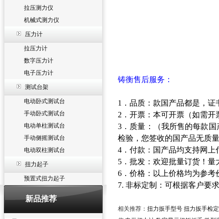
拉压测力仪
机械式测力仪
压力计
拉压力计
数字压力计
电子压力计
铸衡售后服务：
测试台架
电动卧式测试台
1．品质：款国产品都是，证
手动卧式测试台
2．开票：本可开票（如需开
电动单柱测试台
3．质量：（我所售的每款
检验，您签收的国产品无质
手动侧摇测试台
4．付款：国产品均支持网上
电动双柱测试台
5．批发：欢迎批量订货！量
扭力起子
6．价格：以上价格均为参考
预置式扭力起子
7. 非标定制：可根据客户
新品推荐
相关推荐：
扭力扳手型号
扭力扳手检定