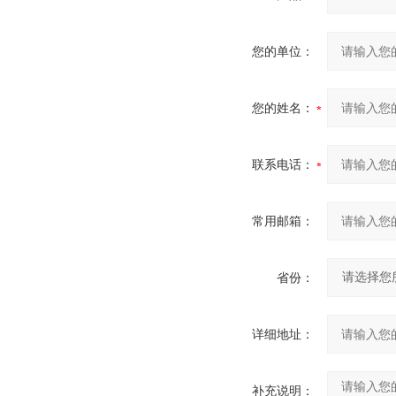
您的单位：
您的姓名：
联系电话：
常用邮箱：
省份：
详细地址：
补充说明：