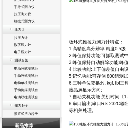
手持式测力仪
拉压测力仪
机械式测力仪
压力计
拉压力计
板环式推拉力测力计特点：
数字压力计
1.高精度高分辨率:精度0.5级，
电子压力计
2.峰值保持功能:可抓取测试中
测试台架
3.峰值保持自动解除功能;峰值
电动卧式测试台
4.比较功能:上下偏差值自由
手动卧式测试台
5.记忆功能:可存储 800组
6.三种单位变换;N, kgf,
电动单柱测试台
液晶屏显示方向;
手动侧摇测试台
7.自动关机功能:关机时间〔1-
电动双柱测试台
8.串口输出;串口RS-23
扭力起子
等相关处理。
预置式扭力起子
新品推荐