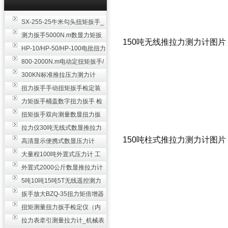
SX-255-25牛米勾头扭矩扳手_
螺栓紧固扭力扳手
测力扳手5000N.m数显力矩扳
150吨无线推拉力测力计图片
手 非标扭力扳手工业级
HP-10/HP-50/HP-100电批扭力
测试仪,测量仪
800-2000N.m电动定扭矩扳手/
扭矩电动扳手
300KN标准推拉压力测力计
_0.3级数显压力仪
扭力扳手手动扭矩扳手检定装
置 50-100N扳手测量仪器
力矩扳手桶盖数字扭力扳手 检
测瓶盖拧紧扭矩工具
扭矩扳手双向测量数显扭力扳
手 2000N,m力矩扳手价格
拉力仪30吨无线式数显推拉力
150吨柱式推拉力测力计图片
计 数字显示测力计80T
高清显示便携式数显压力计
300N500n_手持电子测力计
大量程100吨外置式压力计 工
业用数显测力计价格
外置式2000公斤数显推拉力计
_数字拉力压力测试仪
5吨10吨15吨5T无线遥控测力
计_带遥控电子拉力计数显式
扳手放大BZQ-35扭力矩倍增器
_3500牛米扭力倍力器仪
扭矩测量扭力扳手检定仪（内
置打印） 扭矩检验仪器
拉力表牵引测量拉力计_机械表