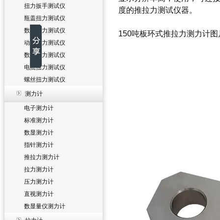
扭力扳手测试仪
度的推拉力测试仪器。
瓶盖扭力测试仪
数字扭力测试仪
150吨板环式推拉力测力计图
动态扭力测试仪
数显扭力测试仪
电批扭力测试仪
螺丝扭力测试仪
测力计
电子测力计
标准测力计
数显测力计
指针测力计
推拉力测力计
拉力测力计
压力测力计
直视测力计
数显量仪测力计