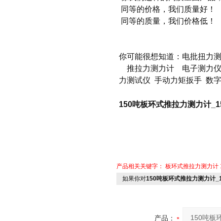
同等的价格，我们质量好！
同等的质量，我们价格低！
你可能很想知道：
电批扭力
推拉力测力计
电子测力
力测试仪
手动力矩扳手
数
150吨板环式推拉力测力计_1
产品相关关键字：
板环式推拉力测力计
如果你对
150吨板环式推拉力测力计_1
产品：