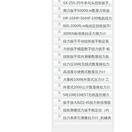
SX-255-25牛米勾头扭矩扳手_
螺栓紧固扭力扳手
测力扳手5000N.m数显力矩扳
手 非标扭力扳手工业级
HP-10/HP-50/HP-100电批扭力
测试仪,测量仪
800-2000N.m电动定扭矩扳手/
扭矩电动扳手
300KN标准推拉压力测力计
_0.3级数显压力仪
扭力扳手手动扭矩扳手检定装
置 50-100N扳手测量仪器
力矩扳手桶盖数字扭力扳手 检
测瓶盖拧紧扭矩工具
扭矩扳手双向测量数显扭力扳
手 2000N,m力矩扳手价格
拉力仪30吨无线式数显推拉力
计 数字显示测力计80T
高清显示便携式数显压力计
300N500n_手持电子测力计
大量程100吨外置式压力计 工
业用数显测力计价格
外置式2000公斤数显推拉力计
_数字拉力压力测试仪
5吨10吨15吨5T无线遥控测力
计_带遥控电子拉力计数显式
扳手放大BZQ-35扭力矩倍增器
_3500牛米扭力倍力器仪
扭矩测量扭力扳手检定仪（内
置打印） 扭矩检验仪器
拉力表牵引测量拉力计_机械表
盘式测力计60T价格