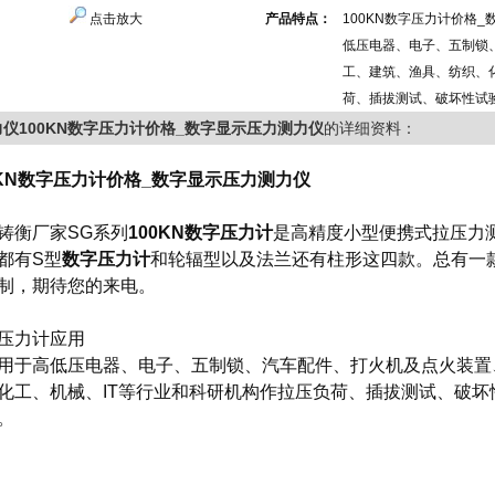
点击放大
产品特点：
100KN数字压力计价格
低压电器、电子、五制锁
工、建筑、渔具、纺织、
荷、插拔测试、破坏性试
力仪100KN数字压力计价格_数字显示压力测力仪
的详细资料：
0KN数字压力计价格_数字显示压力测力仪
铸衡厂家SG系列
100KN数字压力计
是高精度小型便携式拉压力
都有S型
数字压
力计
和轮辐型以及法兰还有柱形这四款。总有一
制，期待您的来电。
压力计
应用
用于高低压电器、电子、五制锁、汽车配件、打火机及点火装置
化工、机械、IT等行业和科研机构作拉压负荷、插拔测试、破
。