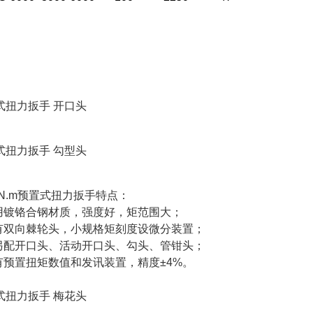
式扭力扳手 开口头
式扭力扳手 勾型头
0N.m预置式扭力扳手特点：
采用镀铬合钢材质，强度好，矩范围大；
具有双向棘轮头，小规格矩刻度设微分装置；
可另配开口头、活动开口头、勾头、管钳头；
具有预置扭矩数值和发讯装置，精度±4%。
式扭力扳手 梅花头