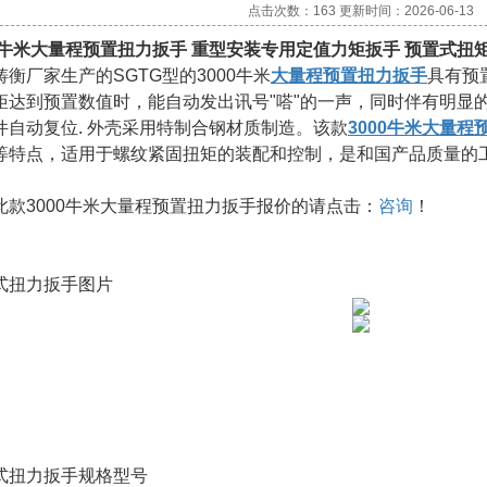
点击次数：163 更新时间：2026-06-13
00牛米大量程预置扭力扳手 重型安装专用定值力矩扳手 预置式扭
铸衡厂家生产的SGTG型的
3000牛米
大量程预置扭力扳手
具有预
矩达到预置数值时，能自动发出讯号"嗒"的一声，同时伴有明显
件自动复位. 外壳采用特制合钢材质制造。该款
3000牛米大量程
等特点，适用于螺纹紧固扭矩的装配和控制，是和国产品质量的
此款
3000牛米大量程预置扭力扳手
报价的请点击：
咨询
！
式扭力扳手图片
式扭力扳手规格型号