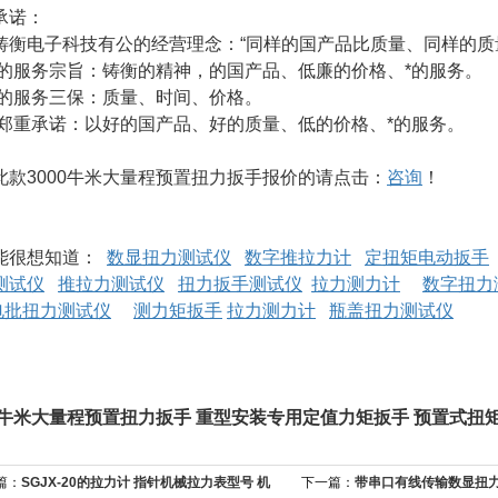
承诺：
铸衡电子科技有公的经营理念：“同样的国产品比质量、同样的质
的服务宗旨：铸衡的精神，的国产品、低廉的价格、*的服务。
的服务三保：质量、时间、价格。
郑重承诺：以好的国产品、好的质量、低的价格、*的服务。
此款3000牛米大量程预置扭力扳手报价的请点击：
咨询
！
能很想知道：
数显扭力测试仪
数字推拉力计
定扭矩电动扳手
测试仪
推拉力测试仪
扭力扳手测试仪
拉力测力计
数字扭力
电批扭力测试仪
测力矩扳手
拉力测力计
瓶盖扭力测试仪
00牛米大量程预置扭力扳手 重型安装专用定值力矩扳手 预置式扭
篇：
SGJX-20的拉力计 指针机械拉力表型号 机
下一篇：
带串口有线传输数显扭力扳