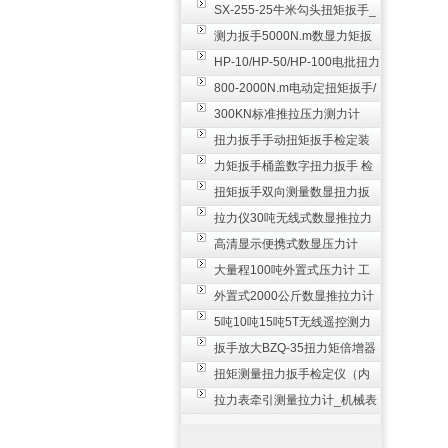
SX-255-25牛米勾头扭矩扳手_
螺栓紧固扭力扳手
测力扳手5000N.m数显力矩扳
手 非标扭力扳手工业级
HP-10/HP-50/HP-100电批扭力
测试仪,测量仪
800-2000N.m电动定扭矩扳手/
扭矩电动扳手
300KN标准推拉压力测力计
_0.3级数显压力仪
扭力扳手手动扭矩扳手检定装
置 50-100N扳手测量仪器
力矩扳手桶盖数字扭力扳手 检
测瓶盖拧紧扭矩工具
扭矩扳手双向测量数显扭力扳
手 2000N,m力矩扳手价格
拉力仪30吨无线式数显推拉力
计 数字显示测力计80T
高清显示便携式数显压力计
300N500n_手持电子测力计
大量程100吨外置式压力计 工
业用数显测力计价格
外置式2000公斤数显推拉力计
_数字拉力压力测试仪
5吨10吨15吨5T无线遥控测力
计_带遥控电子拉力计数显式
扳手放大BZQ-35扭力矩倍增器
_3500牛米扭力倍力器仪
扭矩测量扭力扳手检定仪（内
置打印） 扭矩检验仪器
拉力表牵引测量拉力计_机械表
盘式测力计60T价格