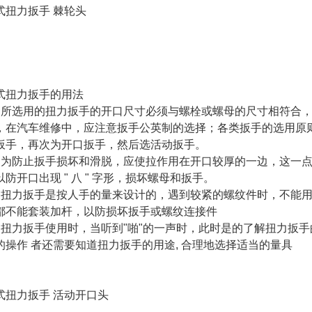
式扭力扳手 棘轮头
式扭力扳手的用法
）所选用的扭力扳手的开口尺寸必须与螺栓或螺母的尺寸相符合
，在汽车维修中，应注意扳手公英制的选择；各类扳手的选用原
扳手，再次为开口扳手，然后选活动扳手。
）为防止扳手损坏和滑脱，应使拉作用在开口较厚的一边，这一
以防开口出现 " 八 " 字形，损坏螺母和扳手。
）扭力扳手是按人手的量来设计的，遇到较紧的螺纹件时，不能
都不能套装加杆，以防损坏扳手或螺纹连接件
）扭力扳手使用时，当听到"啪"的一声时，此时是的了解扭力扳手
的操作 者还需要知道扭力扳手的用途, 合理地选择适当的量具
式扭力扳手 活动开口头