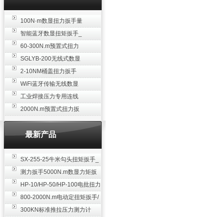
100N·m数显扭力扳手量
程 高精度可调数字扭矩
智能蓝牙数显扭矩扳手_
工具 测力扳手厂家
模拟量/蓝牙传输/WIFI输
60-300N.m预置式扭力
出/无线扭力扳手厂家
扳手 SGTG-300预制扭
SGLYB-200无线式数显
矩扳手高精度厂家
扭矩扳手 40-200N.m可
2-10NM桶盖扭力扳手
连手机电脑蓝牙扭力扳
油桶盖数显扭矩工具 手
WiFi蓝牙传输无线数显
手厂家
动电子力矩扳手厂家
扭力扳手 100N.m远距无
工业焊接压力专用连线
线传输数显扭矩紧固扳
式推拉力计 200N.m焊点
2000N.m预置式扭力扳
手厂家
压力微型传感器测力仪
手 可调扭矩定值扭矩扳
厂家
手 安装专用力矩扳手厂
最新产品
家
SX-255-25牛米勾头扭矩扳手_
螺栓紧固扭力扳手
测力扳手5000N.m数显力矩扳
手 非标扭力扳手工业级
HP-10/HP-50/HP-100电批扭力
测试仪,测量仪
800-2000N.m电动定扭矩扳手/
扭矩电动扳手
300KN标准推拉压力测力计