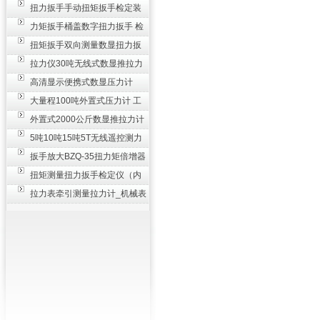
_0.3级数显压力仪
扭力扳手手动扭矩扳手检定装
置 50-100N扳手测量仪器
力矩扳手桶盖数字扭力扳手 检
测瓶盖拧紧扭矩工具
扭矩扳手双向测量数显扭力扳
手 2000N,m力矩扳手价格
拉力仪30吨无线式数显推拉力
计 数字显示测力计80T
高清显示便携式数显压力计
300N500n_手持电子测力计
大量程100吨外置式压力计 工
业用数显测力计价格
外置式2000公斤数显推拉力计
_数字拉力压力测试仪
5吨10吨15吨5T无线遥控测力
计_带遥控电子拉力计数显式
扳手放大BZQ-35扭力矩倍增器
_3500牛米扭力倍力器仪
扭矩测量扭力扳手检定仪（内
置打印） 扭矩检验仪器
拉力表牵引测量拉力计_机械表
盘式测力计60T价格